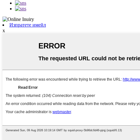
Изпратете имейл
x