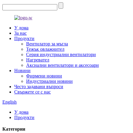
У дома
За нас
Продукти
Вентилатор за мъгла
Тежък овлажнител
Серия индустриални вентилатори
Нагревател
Аксиални вентилатори и аксесоари
Новини
Фирмени новини
Индустриални новини
Често задавани въпроси
Свържете се с нас
English
У дома
Продукти
Категории