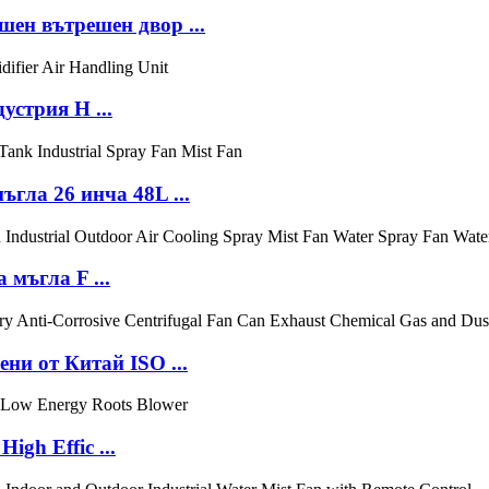
н вътрешен двор ...
стрия H ...
гла 26 инча 48L ...
мъгла F ...
ни от Китай ISO ...
igh Effic ...