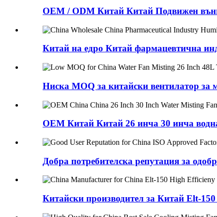
OEM / ODM Китай Китай Подвижен външе
Китай на едро Китай фармацевтична инду
Ниска MOQ за китайски вентилатор за мъ
OEM Китай Китай 26 инча 30 инча водна 
Добра потребителска репутация за одобре
Китайски производител за Китай Elt-150 H