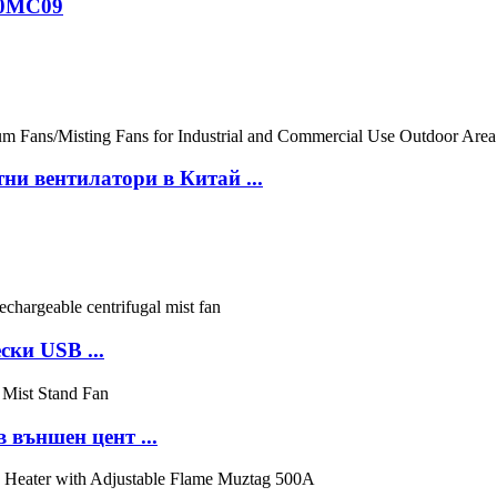
20MC09
ни вентилатори в Китай ...
ки USB ...
външен цент ...