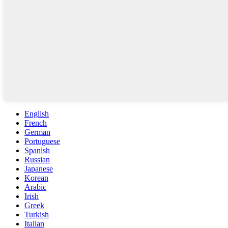
English
French
German
Portuguese
Spanish
Russian
Japanese
Korean
Arabic
Irish
Greek
Turkish
Italian