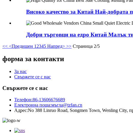
Високо качество за Китай Най-добрата 
Добри търговци на едро Китай Малък тих
<<
<Предишен
1
2
3
4
5
Напред>
>>
Страница 2/5
форма за контакти
За нас
Свържете се с нас
Свържете се с нас
Телефон:
86-13606676689
Електронна поща:
мъгла@tzfan.cn
Адрес:
No 388 Linruo Road, Songmen Town, Wenling City, 