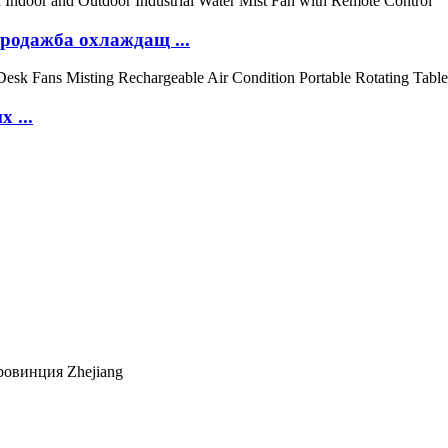
продажба охлаждащ ...
 ...
провинция Zhejiang