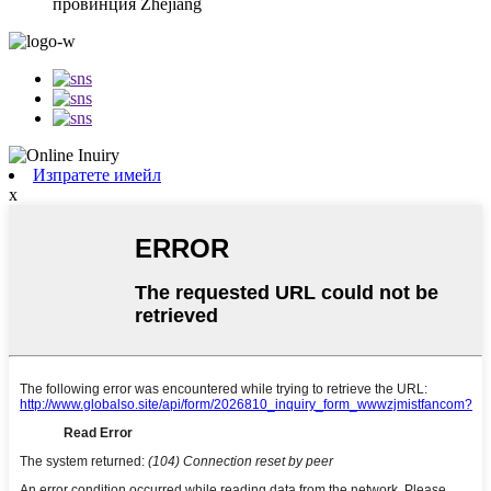
провинция Zhejiang
Изпратете имейл
x