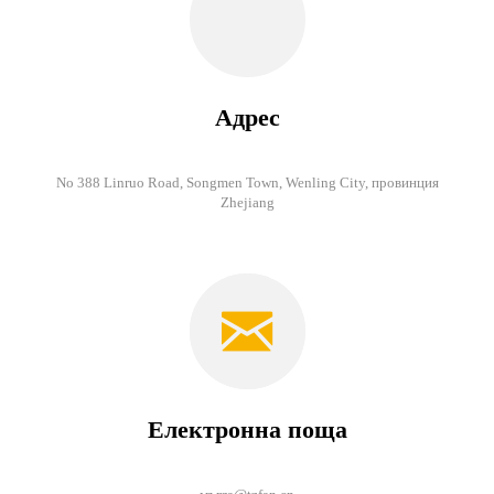
Адрес
No 388 Linruo Road, Songmen Town, Wenling City, провинция
Zhejiang
Електронна поща