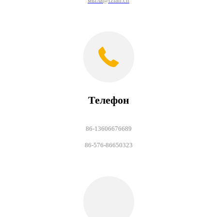
мъгла@tzfan.cn
Телефон
86-13606676689
86-576-86650323