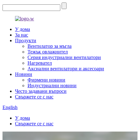
У дома
За нас
Продукти
Вентилатор за мъгла
Тежък овлажнител
Серия индустриални вентилатори
Нагревател
Аксиални вентилатори и аксесоари
Новини
Фирмени новини
Индустриални новини
Често задавани въпроси
Свържете се с нас
English
У дома
Свържете се с нас