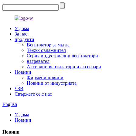
У дома
За нас
продукти
Вентилатор за мъгла
Тежък овлажнител
Серия индустриални вентилатори
нагревател
Аксиални вентилатори и аксесоари
Новини
Фирмени новини
Новини от индустрията
ЧЗВ
Свържете се с нас
English
У дома
Новини
Новини