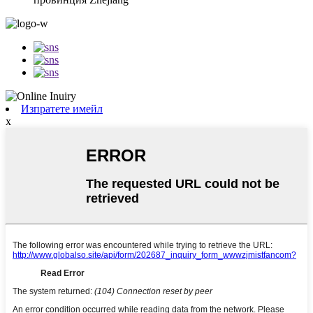
Изпратете имейл
x