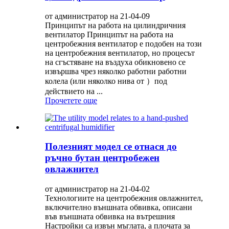
от администратор на 21-04-09
Принципът на работа на цилиндричния
вентилатор Принципът на работа на
центробежния вентилатор е подобен на този
на центробежния вентилатор, но процесът
на сгъстяване на въздуха обикновено се
извършва чрез няколко работни работни
колела (или няколко нива от ）под
действието на ...
Прочетете още
Полезният модел се отнася до
ръчно бутан центробежен
овлажнител
от администратор на 21-04-02
Технологиите на центробежния овлажнител,
включително външната обвивка, описани
във външната обвивка на вътрешния
Настройки са извън мъглата, а плочата за