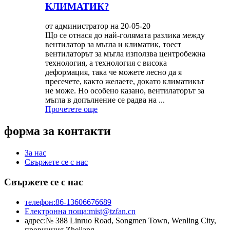
КЛИМАТИК?
от администратор на 20-05-20
Що се отнася до най-голямата разлика между
вентилатор за мъгла и климатик, тоест
вентилаторът за мъгла използва центробежна
технология, а технология с висока
деформация, така че можете лесно да я
пресечете, както желаете, докато климатикът
не може. Но особено казано, вентилаторът за
мъгла в допълнение се радва на ...
Прочетете още
форма за контакти
За нас
Свържете се с нас
Свържете се с нас
телефон:
86-13606676689
Електронна поща:
mist@tzfan.cn
адрес:
№ 388 Linruo Road, Songmen Town, Wenling City,
провинция Zhejiang