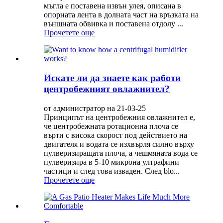
мъгла е поставена извън улея, описана в
опорната лента в долната част на връзката на
външната обвивка и поставена отдолу ...
Прочетете още
Искате ли да знаете как работи
центробежният овлажнител?
от администратор на 21-03-25
Принципът на центробежния овлажнител е,
че центробежната ротационна плоча се
върти с висока скорост под действието на
двигателя и водата се изхвърля силно върху
пулверизиращата плоча, а чешмяната вода се
пулверизира в 5-10 микрона ултрафини
частици и след това изваден. След blo...
Прочетете още