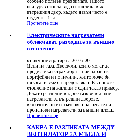
особено полезен през зимата, защото
осигурява топла вода и топлина във
вътрешния двор, където навън често е
студено. Тези...
Прочетете още
Електрическите нагреватели
облекчават разходите за външно
отопление
от администратор на 20-05-20
Цени на газа. Две думи, които могат да
предизвикат страх дори в най-здравите
портфейли и по начини, които може би
никога не сме си представяли. Външното
отопление на жилища е един такъв пример.
Докато различни видове газови външни
нагреватели за вътрешни дворове,
включително инфрачервен нагревател и
пропанови нагреватели за външна площ...
Прочетете още
КАКВА Е РАЗЛИКАТА МЕЖДУ
ВЕНТИЛАТОР ЗА МЪГЛА И